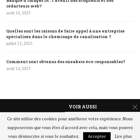
Banque d’images IA : l’avenir des blogueurs et des
rédacteurs web?
août 10, 2023
Quelles sont les raisons de faire appel à une entreprise
spécialisée dans le chemisage de canalisation ?
juillet 12, 2023
Comment sont obtenus des sneakers éco-responsables?
août 14, 2023
VOIR AUSSI
Les usages
Ce site utilise des cookies pour améliorer votre expérience. Nous
méconnus des
supposerons que vous êtes d'accord avec cela, mais vous pouvez
vis… dans...
Emilie-online.com
@2020 - Tous droits réservés -
SiteMap
vous désinscrire si vous le souhaitez.
Accepter
Lire plus
août 7, 2023